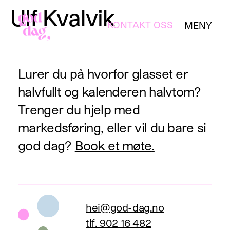
Ulf Kvalvik
KONTAKT OSS
MENY
LUKK
Lurer du på hvorfor glasset er
halvfullt og kalenderen halvtom?
Trenger du hjelp med
markedsføring, eller vil du bare si
god dag?
Book et møte
.
hei@god-dag.no
tlf. 902 16 482