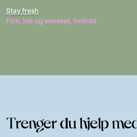
Stay fresh
Film
,
Idé og konsept
,
Innhold
renger du hjelp med
T