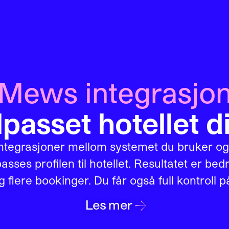
Mews integrasjo
ilpasset hotellet di
integrasjoner mellom systemet du bruker o
passes profilen til hotellet. Resultatet er bed
 flere bookinger. Du får også full kontroll på
→
Les mer