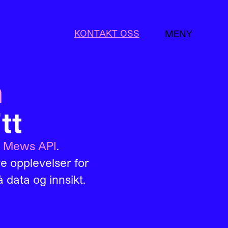
KONTAKT OSS
MENY
LUKK
n
tt
g
Mews API
.
re opplevelser for
 data og innsikt.