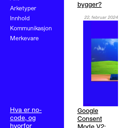
bygger?
Arketyper
Innhold
22, februar 2024
Kommunikasjon
Merkevare
Hva er no-
Google
code, og
Consent
hvorfor
Mode V2: