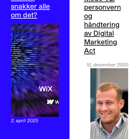
snakker alle
personvern
om det?
og
håndtering
av Digital
Marketing
Act
10, desember 2020
2, april 2025