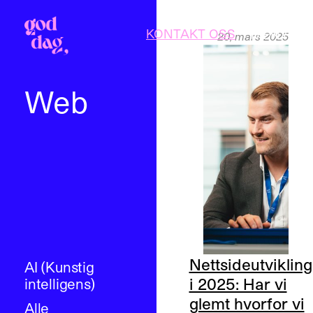
KONTAKT OSS
MENY
20, mars 2025
LUKK
Web
Nettsideutvikling
AI (Kunstig
i 2025: Har vi
intelligens)
glemt hvorfor vi
Alle