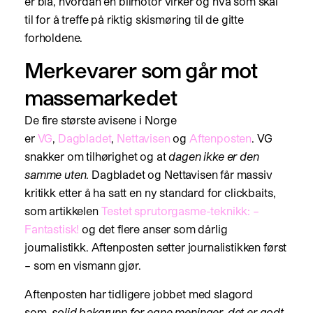
er blå, hvordan en bilmotor virker og hva som skal
til for å treffe på riktig skismøring til de gitte
forholdene.
Merkevarer som går mot
massemarkedet
De fire største avisene i Norge
er
VG
,
Dagbladet
,
Nettavisen
og
Aftenposten
. VG
snakker om tilhørighet og at
dagen ikke er den
samme uten
. Dagbladet og Nettavisen får massiv
kritikk etter å ha satt en ny standard for clickbaits,
som artikkelen
Testet sprutorgasme-teknikk: –
Fantastisk!
og det flere anser som dårlig
journalistikk. Aftenposten setter journalistikken først
– som en vismann gjør.
Aftenposten har tidligere jobbet med slagord
som,
solid bakgrunn for egne meninger, det er godt