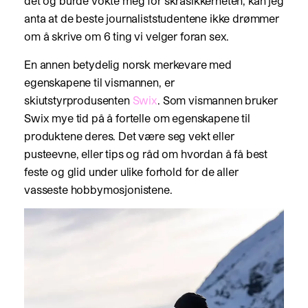
det og burde vokte meg for skråsikkerheten, kan jeg
anta at de beste journaliststudentene ikke drømmer
om å skrive om 6 ting vi velger foran sex.
En annen betydelig norsk merkevare med
egenskapene til vismannen, er
skiutstyrprodusenten
Swix
. Som vismannen bruker
Swix mye tid på å fortelle om egenskapene til
produktene deres. Det være seg vekt eller
pusteevne, eller tips og råd om hvordan å få best
feste og glid under ulike forhold for de aller
vasseste hobbymosjonistene.