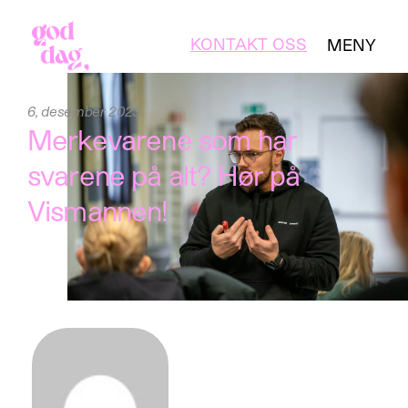
KONTAKT OSS
MENY
LUKK
6, desember 2023
Merkevarene som har
svarene på alt? Hør på
Vismannen!