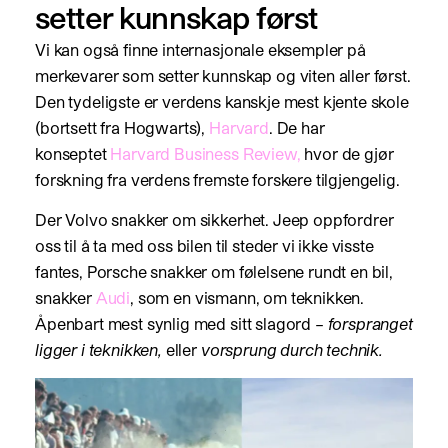
setter kunnskap først
Vi kan også finne internasjonale eksempler på
merkevarer som setter kunnskap og viten aller først.
Den tydeligste er verdens kanskje mest kjente skole
(bortsett fra Hogwarts),
Harvard
. De har
konseptet
Harvard Business Review,
hvor de gjør
forskning fra verdens fremste forskere tilgjengelig.
Der Volvo snakker om sikkerhet. Jeep oppfordrer
oss til å ta med oss bilen til steder vi ikke visste
fantes, Porsche snakker om følelsene rundt en bil,
snakker
Audi
, som en vismann, om teknikken.
Åpenbart mest synlig med sitt slagord –
forspranget
ligger i teknikken,
eller
vorsprung durch technik.