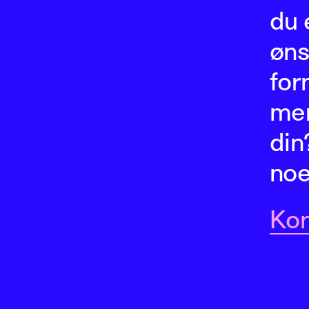
du 
øns
for
me
din?
no
Kon