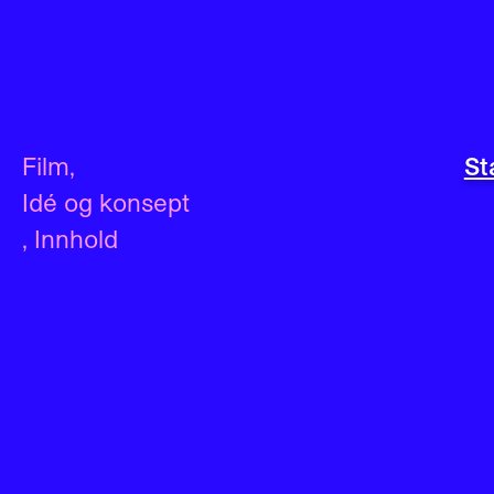
Film
,
St
Idé og konsept
,
Innhold