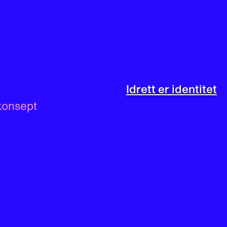
Idrett er identitet
konsept