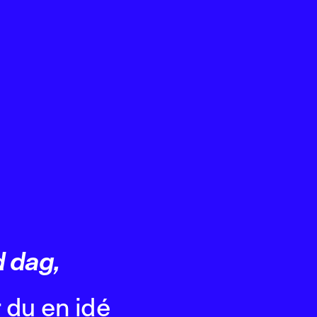
 dag,
 du en idé