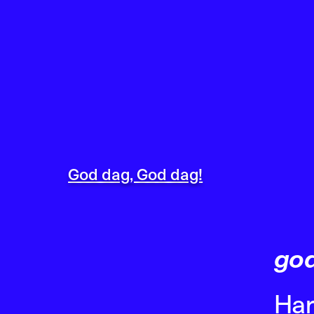
God dag, God dag!
god
Har