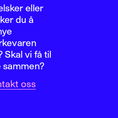
elsker eller
ker du å
nye
rkevaren
 Skal vi få til
e sammen?
takt oss