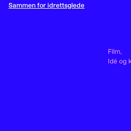
Sammen for idrettsglede
Film
,
Idé og 