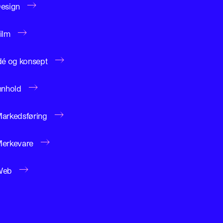
→
esign
→
ilm
→
dé og konsept
→
nnhold
→
arkedsføring
→
erkevare
→
Web