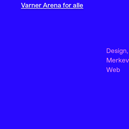
Varner Arena for alle
Design
,
Merkev
Web