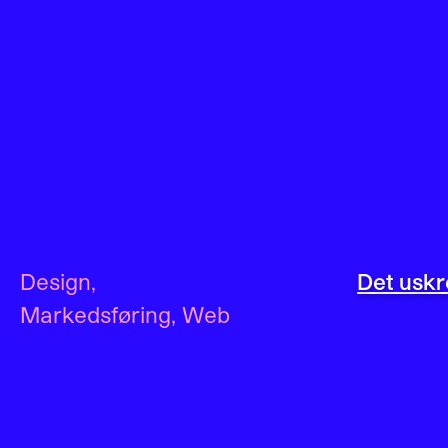
Design
,
Det uskr
Markedsføring
,
Web