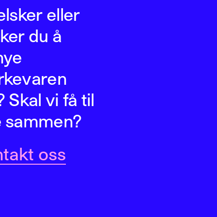
elsker eller
ker du å
nye
rkevaren
 Skal vi få til
e sammen?
takt oss