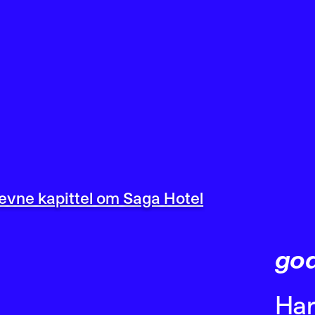
evne kapittel om Saga Hotel
god
Har