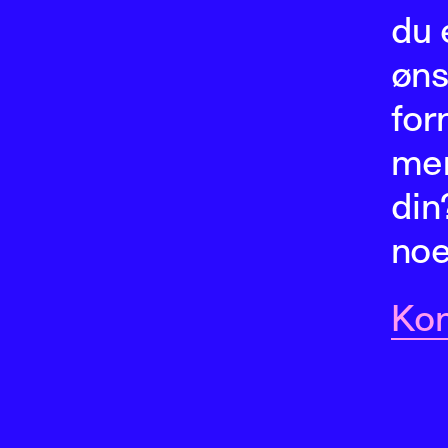
du 
øns
for
me
din?
no
Kon