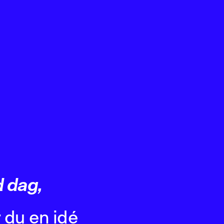
 dag,
 du en idé