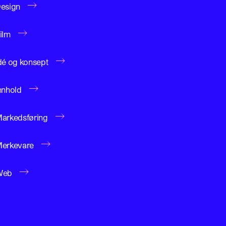
→
esign
→
ilm
→
dé og konsept
→
nnhold
→
arkedsføring
→
erkevare
→
Web