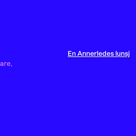
En Annerledes lunsj
are
,